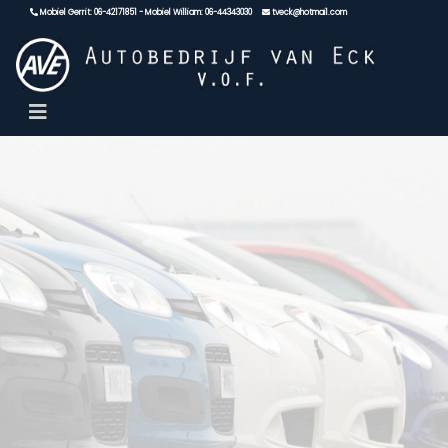
Mobiel Gerrit: 06-42171851 - Mobiel William: 06-44343030
tveck@hotmail.com