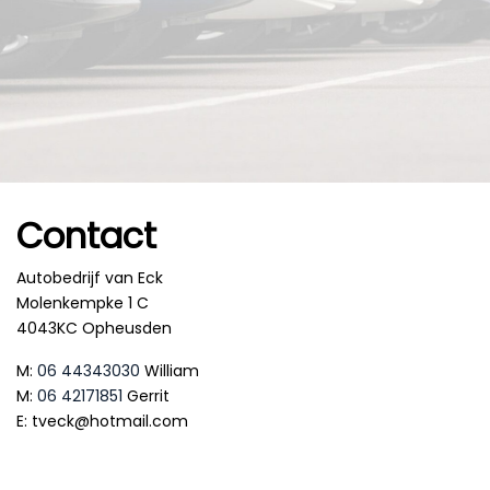
Contact
Autobedrijf van Eck
Molenkempke 1 C
4043KC Opheusden
M:
06 44343030
William
M:
06 42171851
Gerrit
E: tveck@hotmail.com