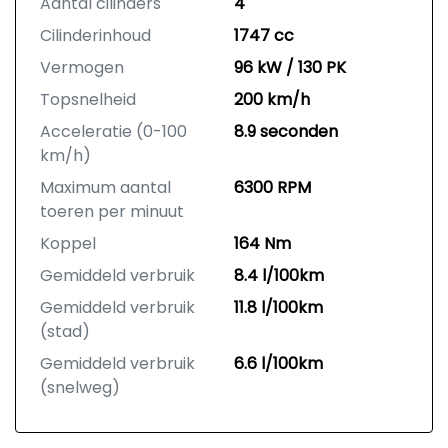
Aantal cilinders
4
Cilinderinhoud
1747 cc
Vermogen
96 kW / 130 PK
Topsnelheid
200 km/h
Acceleratie (0-100
8.9 seconden
km/h)
Maximum aantal
6300 RPM
toeren per minuut
Koppel
164 Nm
Gemiddeld verbruik
8.4 l/100km
Gemiddeld verbruik
11.8 l/100km
(stad)
Gemiddeld verbruik
6.6 l/100km
(snelweg)