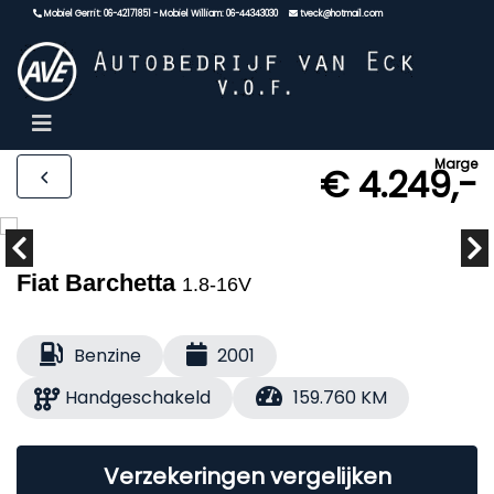
Mobiel Gerrit: 06-42171851 - Mobiel William: 06-44343030
tveck@hotmail.com
Marge
€ 4.249,-
Fiat Barchetta
1.8-16V
Benzine
2001
Handgeschakeld
159.760 KM
Verzekeringen vergelijken