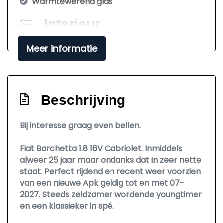
Warmtewerend glas
Interieur
Stuur en versnellingspook (kunst)leder
Meer informatie
Stuur verstelbaar
Stuurbekrachtiging
Beschrijving
Bij interesse graag even bellen.
Fiat Barchetta 1.8 16V Cabriolet. Inmiddels
alweer 25 jaar maar ondanks dat in zeer nette
staat. Perfect rijdend en recent weer voorzien
van een nieuwe Apk geldig tot en met 07-
2027. Steeds zeldzamer wordende youngtimer
en een klassieker in spé.